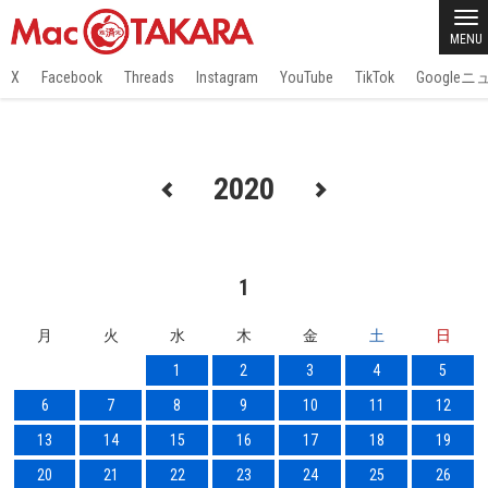
MENU
X
Facebook
Threads
Instagram
YouTube
TikTok
Google
2020
1
月
火
水
木
金
土
日
1
2
3
4
5
6
7
8
9
10
11
12
13
14
15
16
17
18
19
20
21
22
23
24
25
26