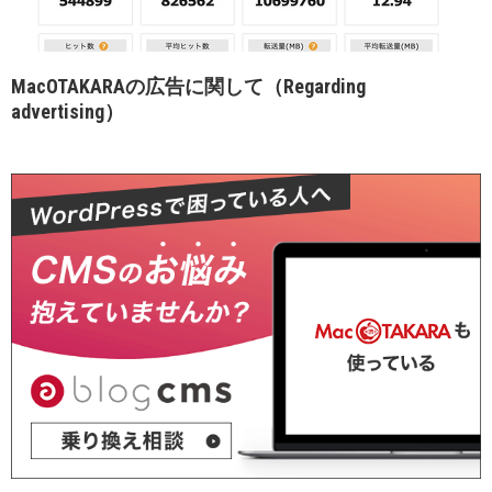
MacOTAKARAの広告に関して（Regarding
advertising）