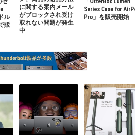
6のセ
「OtterBox Lumen
に関する案内メール
e
Series Case for Air
がブロックされ受け
ンドル
Pro」を販売開始
取れない問題が発生
円で販
中