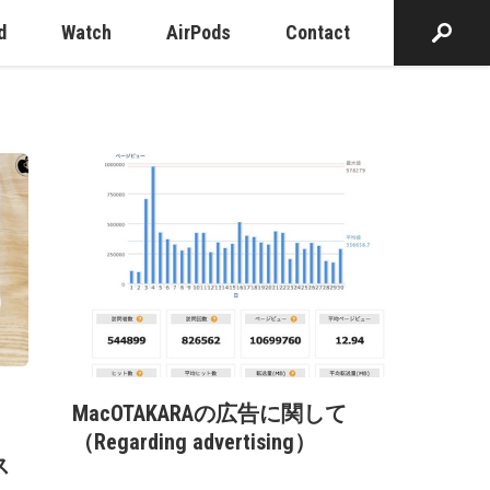
d
Watch
AirPods
Contact
MacOTAKARAの広告に関して
（Regarding advertising）
ス