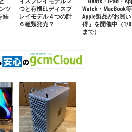
氏と
ィスプレイモデル２
「Beats・iPad・App
テンツ
つと有機ELディスプ
Watch・MacBook等
を結
レイモデル４つの計
Apple製品がお買い
６種類発売？
得」を開催中（1/0
まで）