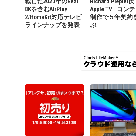
載した2020年のReal
Richard Plepler
8Kを含むAirPlay
Apple TV+ コン
2/HomeKit対応テレビ
制作で５年契約
ラインナップを発表
ぶ