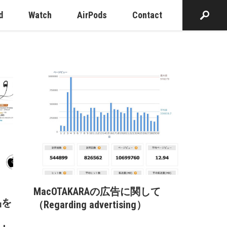
d
Watch
AirPods
Contact
MacOTAKARAの広告に関して
品を
（Regarding advertising）