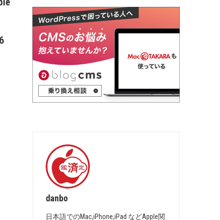
le
6
danbo
日本語でのMac,iPhone,iPad などApple関