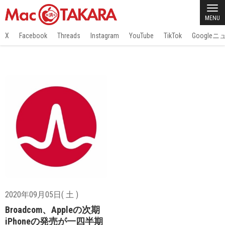
MENU
X
Facebook
Threads
Instagram
YouTube
TikTok
Google
2020年09月05日( 土 )
Broadcom、Appleの次期
iPhoneの発売が一四半期