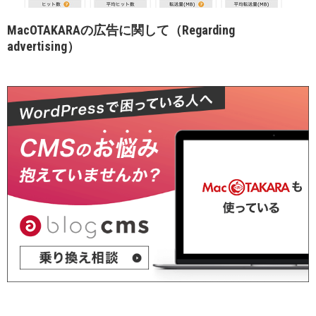
MacOTAKARAの広告に関して（Regarding
advertising）