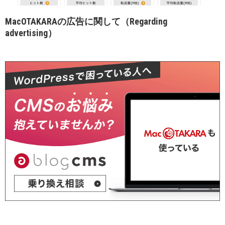
MacOTAKARAの広告に関して（Regarding
advertising）