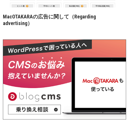
MacOTAKARAの広告に関して（Regarding
advertising）