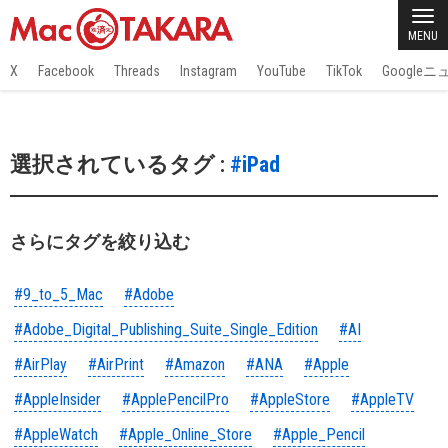
MENU
X
Facebook
Threads
Instagram
YouTube
TikTok
Google
選択されているタグ :
#iPad
さらにタグを絞り込む
#9_to_5_Mac
#Adobe
#Adobe_Digital_Publishing_Suite_Single_Edition
#AI
#AirPlay
#AirPrint
#Amazon
#ANA
#Apple
#AppleInsider
#ApplePencilPro
#AppleStore
#AppleTV
#AppleWatch
#Apple_Online_Store
#Apple_Pencil