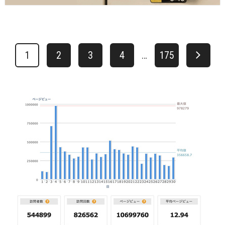
1
2
3
4
…
175