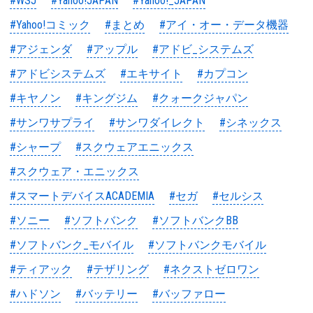
#WSJ
#Yahoo!JAPAN
#Yahoo!_JAPAN
#Yahoo!コミック
#まとめ
#アイ・オー・データ機器
#アジェンダ
#アップル
#アドビ_システムズ
#アドビシステムズ
#エキサイト
#カプコン
#キヤノン
#キングジム
#クォークジャパン
#サンワサプライ
#サンワダイレクト
#シネックス
#シャープ
#スクウェアエニックス
#スクウェア・エニックス
#スマートデバイスACADEMIA
#セガ
#セルシス
#ソニー
#ソフトバンク
#ソフトバンクBB
#ソフトバンク_モバイル
#ソフトバンクモバイル
#ティアック
#テザリング
#ネクストゼロワン
#ハドソン
#バッテリー
#バッファロー