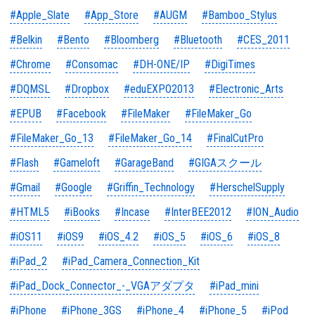
#Apple_Slate
#App_Store
#AUGM
#Bamboo_Stylus
#Belkin
#Bento
#Bloomberg
#Bluetooth
#CES_2011
#Chrome
#Consomac
#DH-ONE/IP
#DigiTimes
#DQMSL
#Dropbox
#eduEXPO2013
#Electronic_Arts
#EPUB
#Facebook
#FileMaker
#FileMaker_Go
#FileMaker_Go_13
#FileMaker_Go_14
#FinalCutPro
#Flash
#Gameloft
#GarageBand
#GIGAスクール
#Gmail
#Google
#Griffin_Technology
#HerschelSupply
#HTML5
#iBooks
#Incase
#InterBEE2012
#ION_Audio
#iOS11
#iOS9
#iOS_4.2
#iOS_5
#iOS_6
#iOS_8
#iPad_2
#iPad_Camera_Connection_Kit
#iPad_Dock_Connector_-_VGAアダプタ
#iPad_mini
#iPhone
#iPhone_3GS
#iPhone_4
#iPhone_5
#iPod