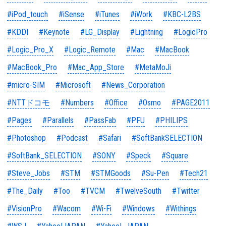
#iPod_touch
#iSense
#iTunes
#iWork
#KBC-L2BS
#KDDI
#Keynote
#LG_Display
#Lightning
#LogicPro
#Logic_Pro_X
#Logic_Remote
#Mac
#MacBook
#MacBook_Pro
#Mac_App_Store
#MetaMoJi
#micro-SIM
#Microsoft
#News_Corporation
#NTTドコモ
#Numbers
#Office
#Osmo
#PAGE2011
#Pages
#Parallels
#PassFab
#PFU
#PHILIPS
#Photoshop
#Podcast
#Safari
#SoftBankSELECTION
#SoftBank_SELECTION
#SONY
#Speck
#Square
#Steve_Jobs
#STM
#STMGoods
#Su-Pen
#Tech21
#The_Daily
#Too
#TVCM
#TwelveSouth
#Twitter
#VisionPro
#Wacom
#Wi-Fi
#Windows
#Withings