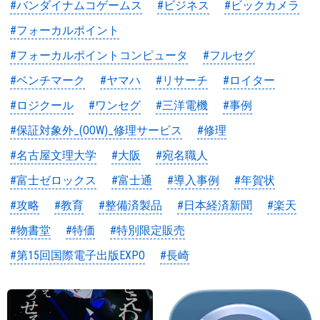
#バンダイナムコゲームス
#ビジネス
#ビックカメラ
#フォーカルポイント
#フォーカルポイントコンピュータ
#フルセグ
#ベンチマーク
#ヤマハ
#リサーチ
#ロイター
#ロジクール
#ワンセグ
#三洋電機
#事例
#保証対象外_(OOW)_修理サービス
#修理
#名古屋文理大学
#大阪
#宛名職人
#富士ゼロックス
#富士通
#導入事例
#年賀状
#攻略
#教育
#整備済製品
#日本経済新聞
#楽天
#物書堂
#特価
#特別限定販売
#第15回国際電子出版EXPO
#長崎