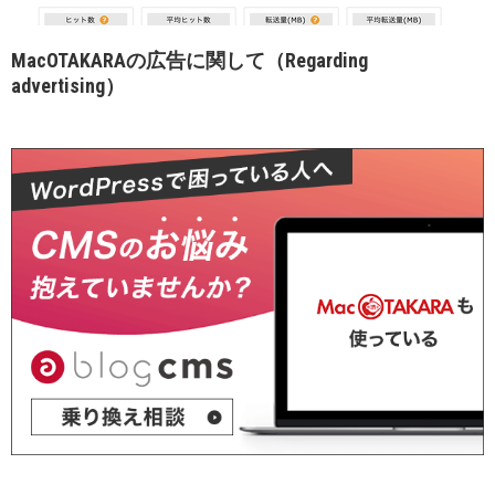
MacOTAKARAの広告に関して（Regarding
advertising）