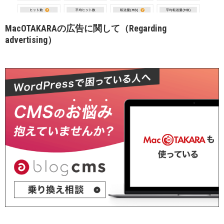
MacOTAKARAの広告に関して（Regarding
advertising）