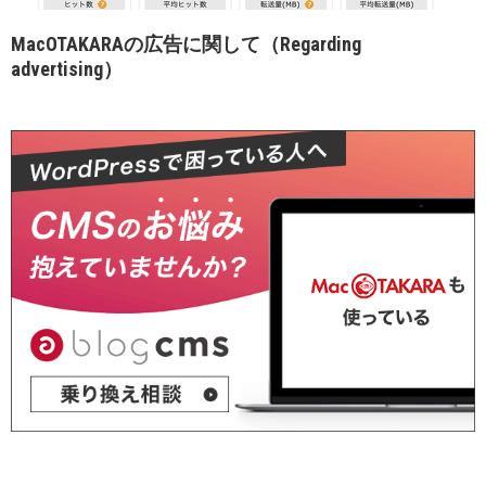
MacOTAKARAの広告に関して（Regarding
advertising）