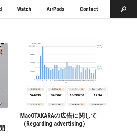
d
Watch
AirPods
Contact
MacOTAKARAの広告に関して
（Regarding advertising）
界開