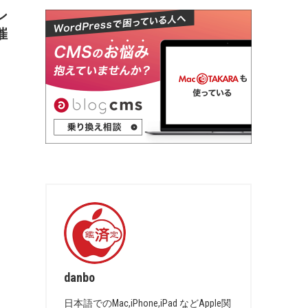
ン
催
danbo
日本語でのMac,iPhone,iPad などApple関