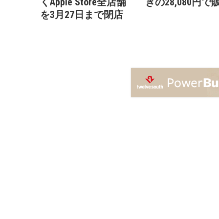
くApple Store全店舗
きの28,080円で
を3月27日まで閉店