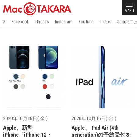
MENU
X
Facebook
Threads
Instagram
YouTube
TikTok
Google
2020年10月16日( 金 )
2020年10月16日( 金 )
Apple、新型
Apple、iPad Air (4th
iPhone「iPhone 12・
generation)の予約受付を