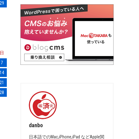
29
日
7
14
21
28
danbo
日本語でのMac,iPhone,iPad などApple関