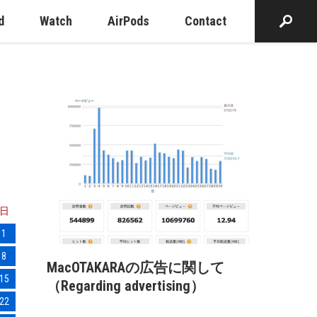
d
Watch
AirPods
Contact
日
1
8
MacOTAKARAの広告に関して
15
（Regarding advertising）
22