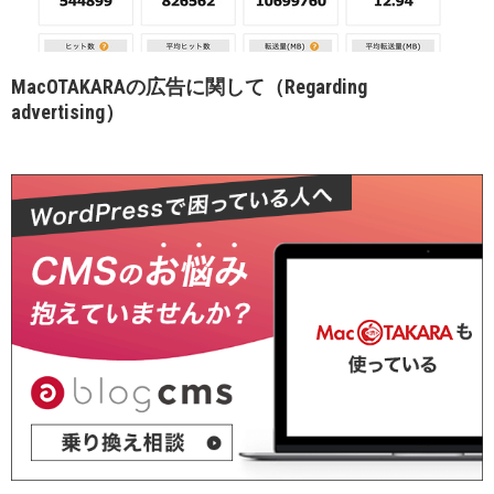
MacOTAKARAの広告に関して（Regarding
advertising）