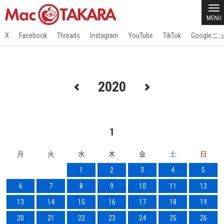
MENU
X
Facebook
Threads
Instagram
YouTube
TikTok
Google
2020
1
月
火
水
木
金
土
日
1
2
3
4
5
6
7
8
9
10
11
12
13
14
15
16
17
18
19
20
21
22
23
24
25
26