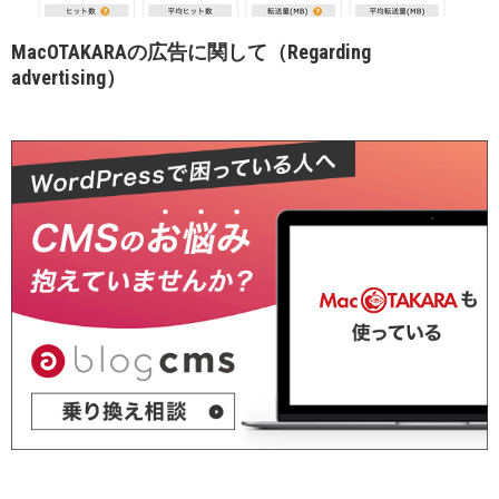
MacOTAKARAの広告に関して（Regarding
advertising）