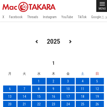
MENU
X
Facebook
Threads
Instagram
YouTube
TikTok
Google
2025
1
月
火
水
木
金
土
日
1
2
3
4
5
6
7
8
9
10
11
12
13
14
15
16
17
18
19
20
21
22
23
24
25
26