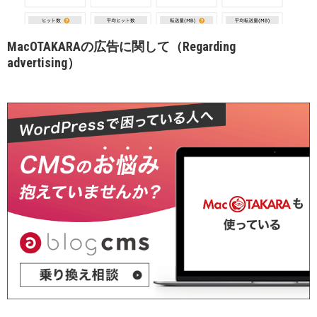
MacOTAKARAの広告に関して（Regarding
advertising）