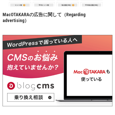
MacOTAKARAの広告に関して（Regarding
advertising）