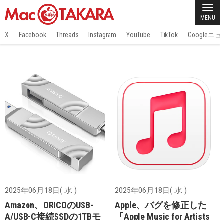
MENU
X
Facebook
Threads
Instagram
YouTube
TikTok
Google
2025年06月18日( 水 )
2025年06月18日( 水 )
Amazon、ORICOのUSB-
Apple、バグを修正した
A/USB-C接続SSDの1TBモ
「Apple Music for Artists