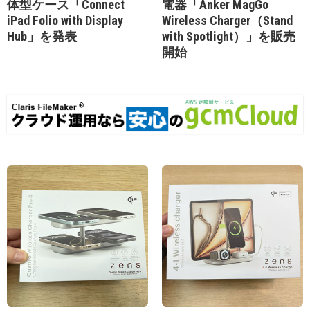
体型ケース「Connect
電器「Anker MagGo
iPad Folio with Display
Wireless Charger（Stand
Hub」を発表
with Spotlight）」を販売
開始