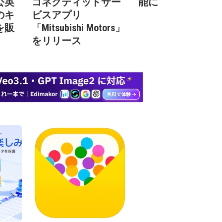
公英
コネクティッドサー
能に
のキ
ビスアプリ
を販
「Mitsubishi Motors」
をリリース