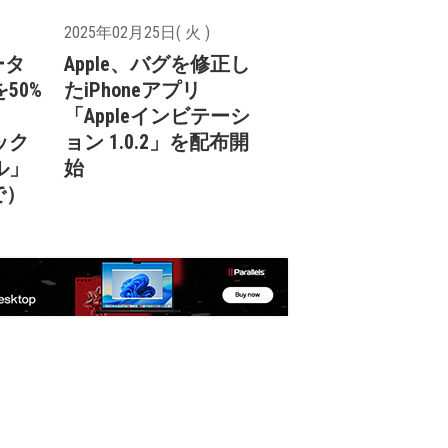
2025年02月25日( 火 )
ータ
Apple、バグを修正し
50%
たiPhoneアプリ
「Appleインビテーシ
ック
ョン 1.0.2」を配布開
ル」
始
で）