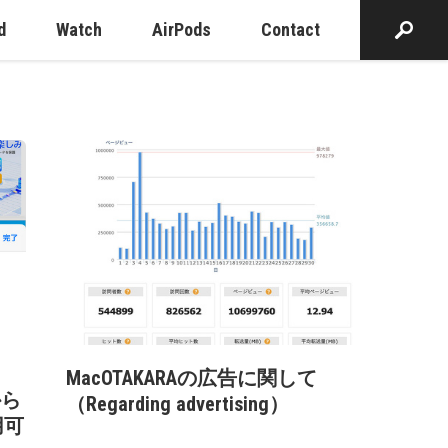
d
Watch
AirPods
Contact
MacOTAKARAの広告に関して
から
（Regarding advertising）
用可