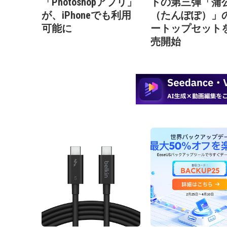
「Photoshopアプリ」
トの第三弾「蒲
が、iPhoneでも利用
（たんぽぽ）」
可能に
ートップセット
売開始