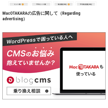
MacOTAKARAの広告に関して（Regarding
advertising）