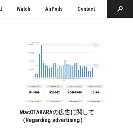
d
Watch
AirPods
Contact
MacOTAKARAの広告に関して
（Regarding advertising）