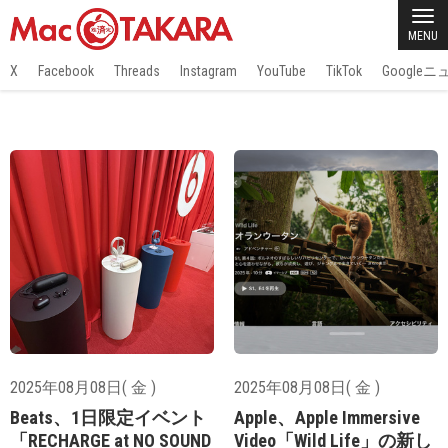
MENU
X
Facebook
Threads
Instagram
YouTube
TikTok
Google
2025年08月08日( 金 )
2025年08月08日( 金 )
Beats、1日限定イベント
Apple、Apple Immersive
「RECHARGE at NO SOUND
Video「Wild Life」の新し