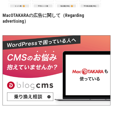
MacOTAKARAの広告に関して（Regarding
advertising）