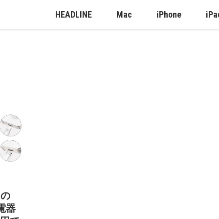
HEADLINE
Mac
iPhone
iPa
Iの
充電器