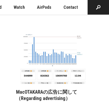
d
Watch
AirPods
Contact
MacOTAKARAの広告に関して
（Regarding advertising）