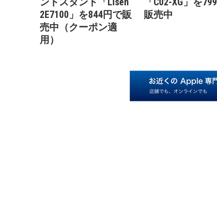
ントスタンド「Lisen
「C02-XG」を79
2E7100」を844円で販
販売中
売中（クーポン適
用）