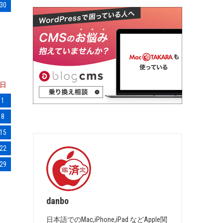
30
日
1
8
15
22
29
danbo
日本語でのMac,iPhone,iPad などApple関