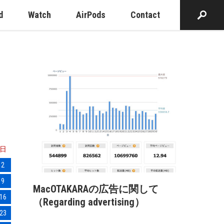
d
Watch
AirPods
Contact
日
2
9
MacOTAKARAの広告に関して
16
（Regarding advertising）
23