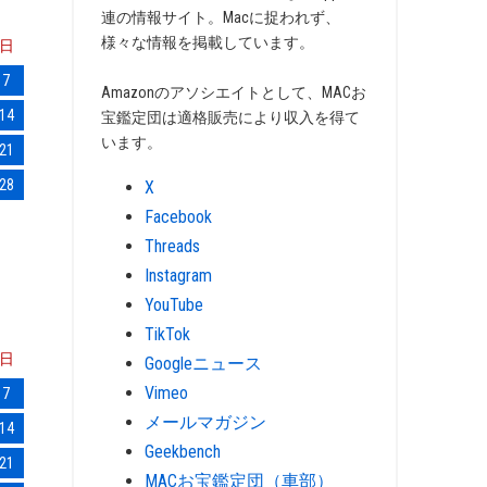
連の情報サイト。Macに捉われず、
様々な情報を掲載しています。
日
7
Amazonのアソシエイトとして、MACお
14
宝鑑定団は適格販売により収入を得て
います。
21
28
X
Facebook
Threads
Instagram
YouTube
TikTok
日
Googleニュース
Vimeo
7
メールマガジン
14
Geekbench
21
MACお宝鑑定団（車部）