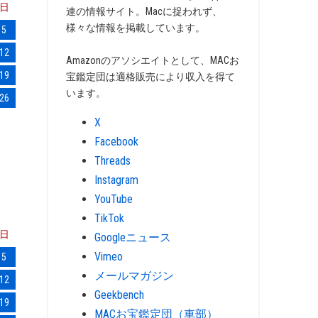
日
連の情報サイト。Macに捉われず、
様々な情報を掲載しています。
5
12
Amazonのアソシエイトとして、MACお
19
宝鑑定団は適格販売により収入を得て
います。
26
X
Facebook
Threads
Instagram
YouTube
TikTok
日
Googleニュース
Vimeo
5
メールマガジン
12
Geekbench
19
MACお宝鑑定団（車部）