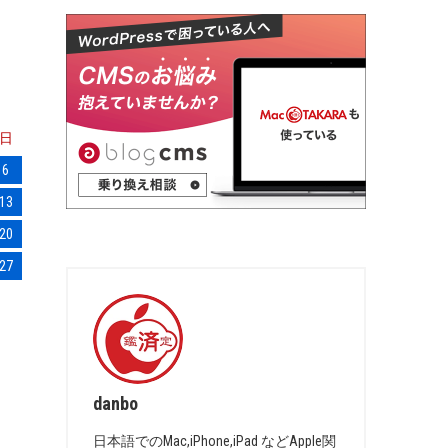
日
6
13
20
27
danbo
日本語でのMac,iPhone,iPad などApple関