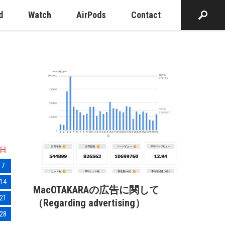
d
Watch
AirPods
Contact
日
7
14
MacOTAKARAの広告に関して
21
（Regarding advertising）
28