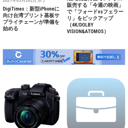
2021年05月26日( 水 )
販売する「今週の映画」
DigiTimes：新型iPhoneに
で「フォードvsフェラー
向け台湾プリント基板サ
リ」をピックアップ
プライチェーンが準備を
（4K/DOLBY
始める
VISION&ATOMOS）