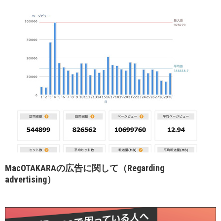
MacOTAKARAの広告に関して（Regarding
advertising）