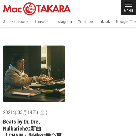
MENU
X
Facebook
Threads
Instagram
YouTube
TikTok
Google
2021年05月14日( 金 )
Beats by Dr. Dre、
Nulbarichの新曲
「CHAIN」制作の舞台裏