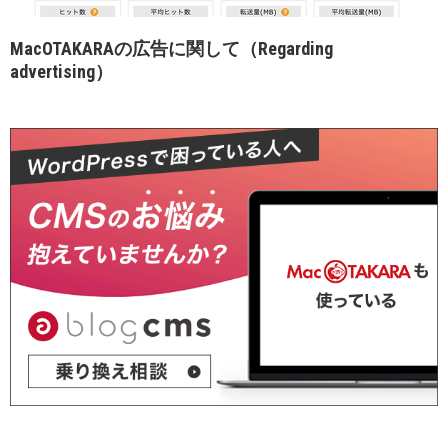
MacOTAKARAの広告に関して（Regarding
advertising）