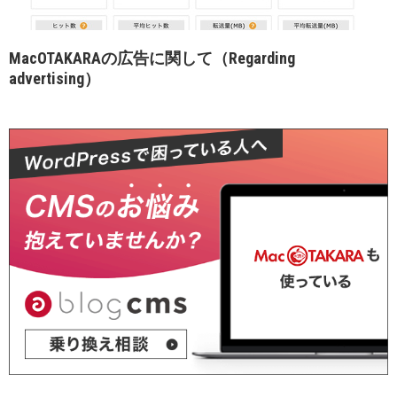
MacOTAKARAの広告に関して（Regarding
advertising）