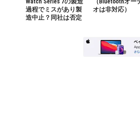
Watch Series 7の製造
（Bluetoothオ
過程でミスがあり製
オは非対応）
造中止？同社は否定