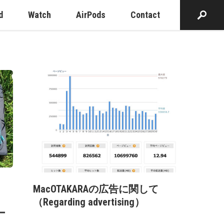
d
Watch
AirPods
Contact
MacOTAKARAの広告に関して
（Regarding advertising）
ー