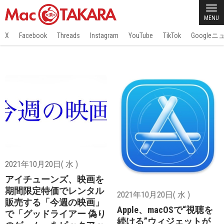
MENU
X
Facebook
Threads
Instagram
YouTube
TikTok
Google
2021年10月20日( 水 )
アイチューンズ、映画を
期間限定特価でレンタル
2021年10月20日( 水 )
販売する「今週の映画」
Apple、macOSで“視聴を
で「グッドライアー 偽り
続ける”ウィジェットが