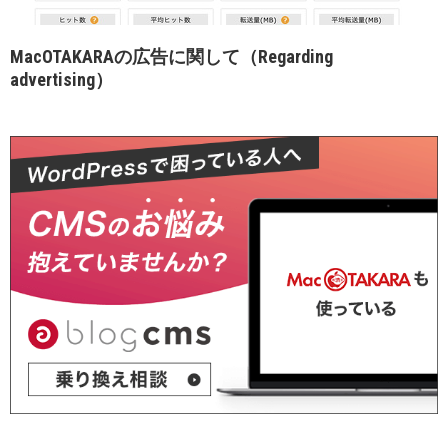
MacOTAKARAの広告に関して（Regarding
advertising）