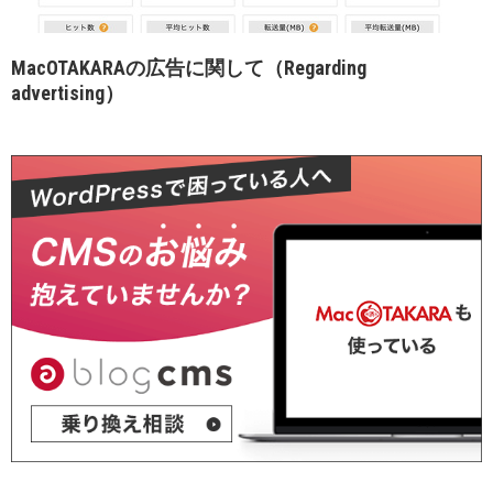
MacOTAKARAの広告に関して（Regarding
advertising）