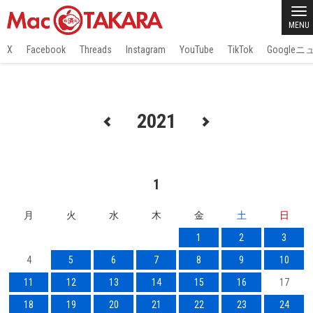
MENU
X
Facebook
Threads
Instagram
YouTube
TikTok
Google
2021
1
月
火
水
木
金
土
日
1
2
3
4
5
6
7
8
9
10
11
12
13
14
15
16
17
18
19
20
21
22
23
24