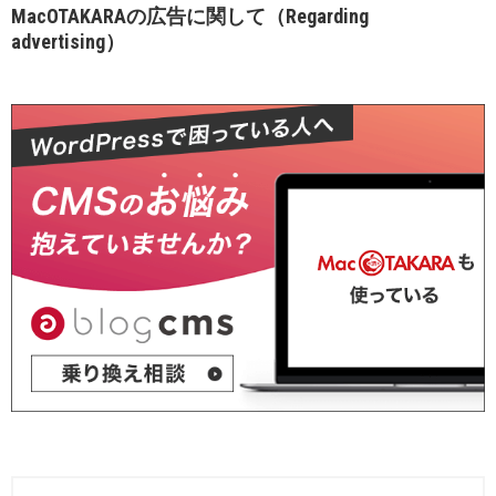
MacOTAKARAの広告に関して（Regarding
advertising）