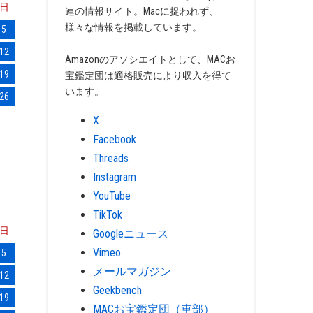
日
連の情報サイト。Macに捉われず、
様々な情報を掲載しています。
5
12
Amazonのアソシエイトとして、MACお
19
宝鑑定団は適格販売により収入を得て
います。
26
X
Facebook
Threads
Instagram
YouTube
TikTok
日
Googleニュース
Vimeo
5
メールマガジン
12
Geekbench
19
MACお宝鑑定団（車部）