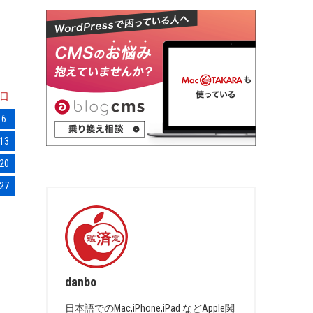
日
6
13
20
27
danbo
日本語でのMac,iPhone,iPad などApple関