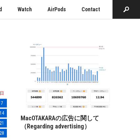
d
Watch
AirPods
Contact
日
7
14
MacOTAKARAの広告に関して
21
（Regarding advertising）
28