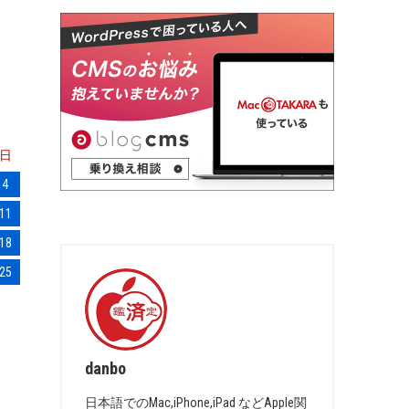
日
4
11
18
25
danbo
日本語でのMac,iPhone,iPad などApple関