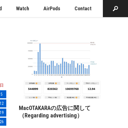
d
Watch
AirPods
Contact
日
5
12
MacOTAKARAの広告に関して
19
（Regarding advertising）
26