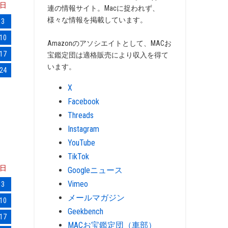
日
連の情報サイト。Macに捉われず、
様々な情報を掲載しています。
3
10
Amazonのアソシエイトとして、MACお
17
宝鑑定団は適格販売により収入を得て
います。
24
X
Facebook
Threads
Instagram
YouTube
TikTok
日
Googleニュース
Vimeo
3
メールマガジン
10
Geekbench
17
MACお宝鑑定団（車部）