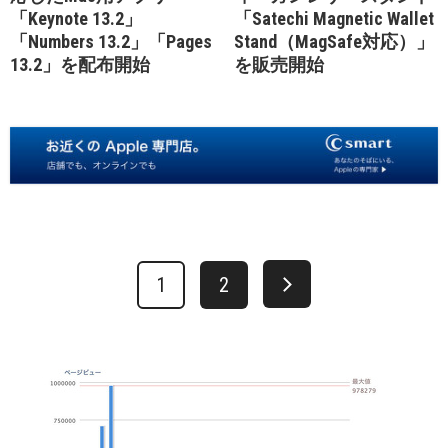
「Keynote 13.2」
「Satechi Magnetic Wallet
「Numbers 13.2」「Pages
Stand（MagSafe対応）」
13.2」を配布開始
を販売開始
1
2