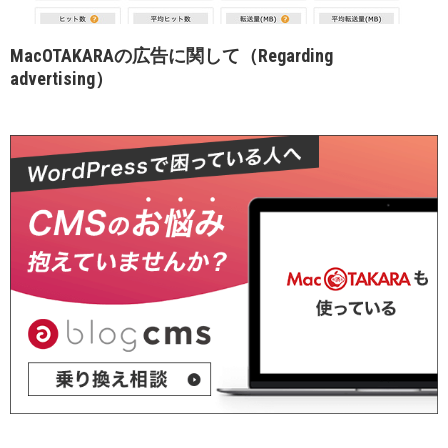
MacOTAKARAの広告に関して（Regarding
advertising）