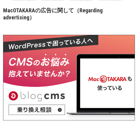
MacOTAKARAの広告に関して（Regarding
advertising）