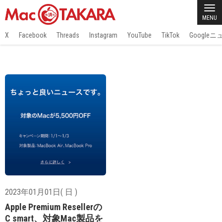
MENU
X
Facebook
Threads
Instagram
YouTube
TikTok
Google
2023年01月01日( 日 )
Apple Premium Resellerの
C smart、対象Mac製品を