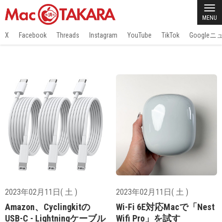
MENU
X
Facebook
Threads
Instagram
YouTube
TikTok
Google
2023年02月11日( 土 )
2023年02月11日( 土 )
Amazon、Cyclingkitの
Wi-Fi 6E対応Macで「Nest
USB-C - Lightningケーブル
Wifi Pro」を試す