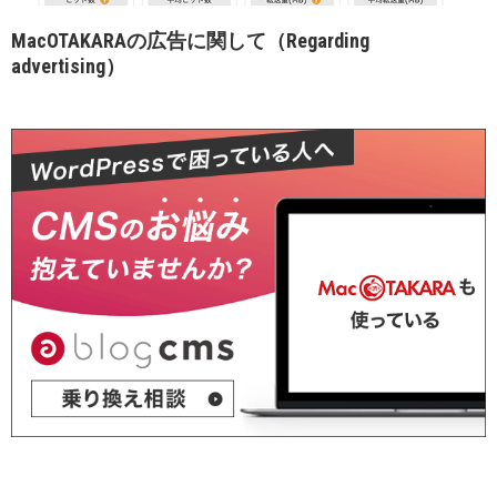
MacOTAKARAの広告に関して（Regarding
advertising）