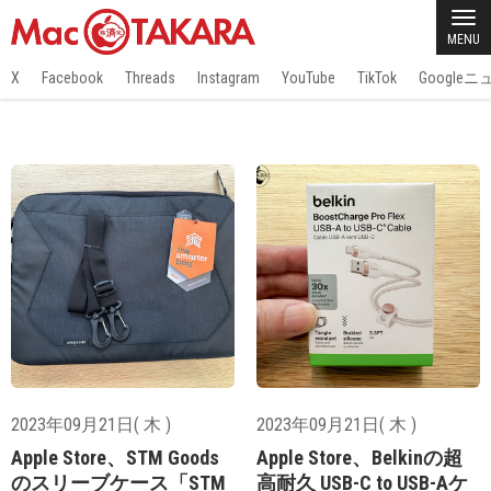
MENU
X
Facebook
Threads
Instagram
YouTube
TikTok
Google
2023年09月21日( 木 )
2023年09月21日( 木 )
Apple Store、STM Goods
Apple Store、Belkinの超
のスリーブケース「STM
高耐久 USB-C to USB-Aケ