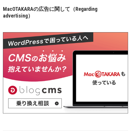
MacOTAKARAの広告に関して（Regarding
advertising）