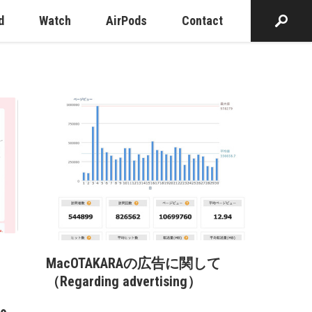
d
Watch
AirPods
Contact
MacOTAKARAの広告に関して
（Regarding advertising）
、