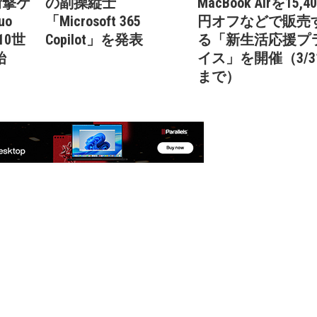
衝撃ケ
の副操縦士
MacBook Airを15,4
uo
「Microsoft 365
円オフなどで販売
第10世
Copilot」を発表
る「新生活応援プ
始
イス」を開催（3/3
まで）