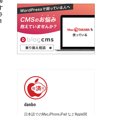
00
す
ラ
1
danbo
日本語でのMac,iPhone,iPad などApple関