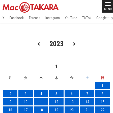
MENU
X
Facebook
Threads
Instagram
YouTube
TikTok
Google
2023
1
月
火
水
木
金
土
日
1
2
3
4
5
6
7
8
9
10
11
12
13
14
15
16
17
18
19
20
21
22