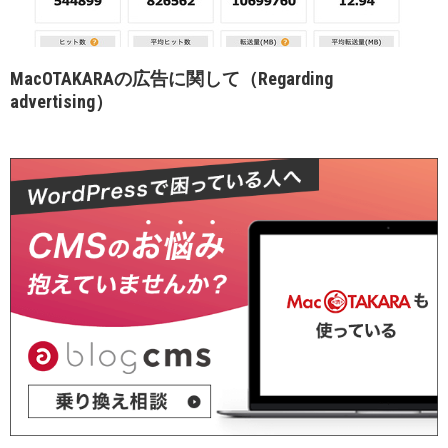
MacOTAKARAの広告に関して（Regarding
advertising）