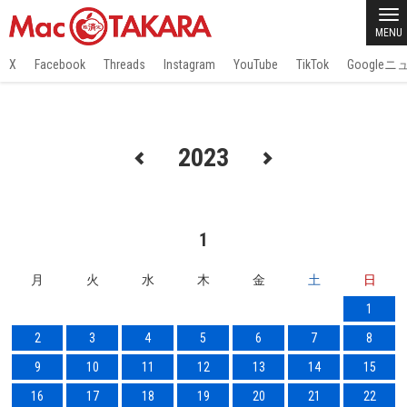
MENU
X
Facebook
Threads
Instagram
YouTube
TikTok
Google
2023
1
月
火
水
木
金
土
日
1
2
3
4
5
6
7
8
9
10
11
12
13
14
15
16
17
18
19
20
21
22