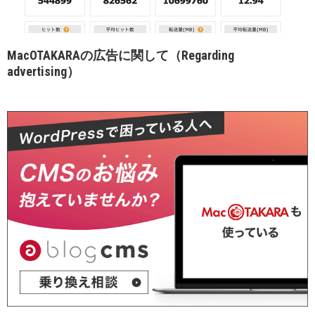
MacOTAKARAの広告に関して（Regarding
advertising）