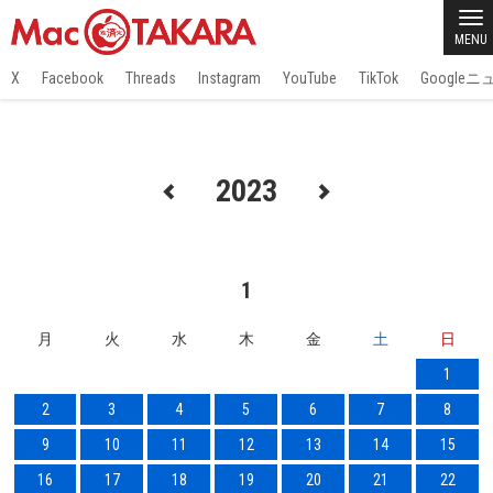
MENU
X
Facebook
Threads
Instagram
YouTube
TikTok
Google
2023
1
月
火
水
木
金
土
日
1
2
3
4
5
6
7
8
9
10
11
12
13
14
15
16
17
18
19
20
21
22