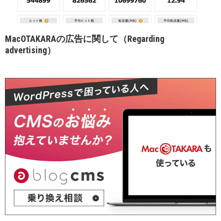
MacOTAKARAの広告に関して（Regarding
advertising）