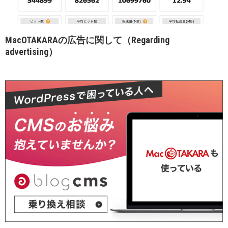
MacOTAKARAの広告に関して（Regarding
advertising）