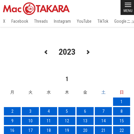
MENU
X
Facebook
Threads
Instagram
YouTube
TikTok
Google
2023
1
月
火
水
木
金
土
日
1
2
3
4
5
6
7
8
9
10
11
12
13
14
15
16
17
18
19
20
21
22