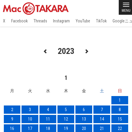
MENU
X
Facebook
Threads
Instagram
YouTube
TikTok
Google
2023
1
月
火
水
木
金
土
日
1
2
3
4
5
6
7
8
9
10
11
12
13
14
15
16
17
18
19
20
21
22