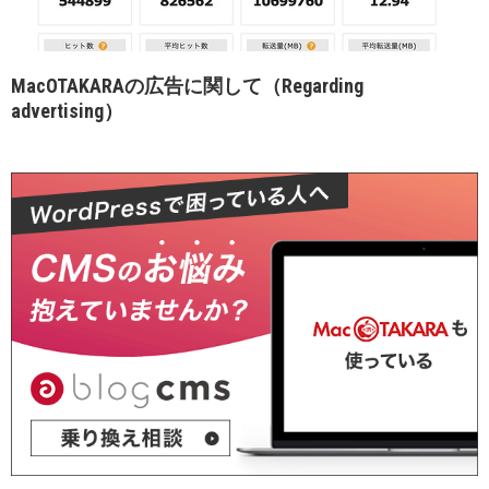
MacOTAKARAの広告に関して（Regarding
advertising）