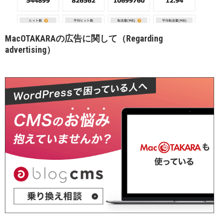
MacOTAKARAの広告に関して（Regarding
advertising）