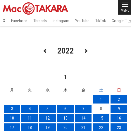
MENU
X
Facebook
Threads
Instagram
YouTube
TikTok
Google
2022
1
月
火
水
木
金
土
日
1
2
3
4
5
6
7
8
9
10
11
12
13
14
15
16
17
18
19
20
21
22
23