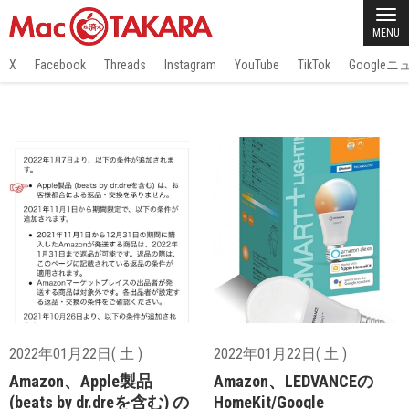
MENU
X
Facebook
Threads
Instagram
YouTube
TikTok
Google
2022年01月22日( 土 )
2022年01月22日( 土 )
Amazon、Apple製品
Amazon、LEDVANCEの
(beats by dr.dreを含む) の
HomeKit/Google