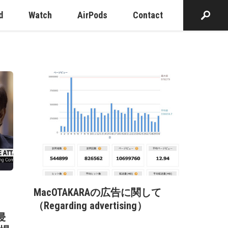
d
Watch
AirPods
Contact
MacOTAKARAの広告に関して
（Regarding advertising）
侵