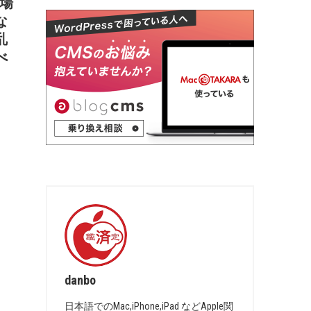
工場
な
乱
べ
danbo
日本語でのMac,iPhone,iPad などApple関