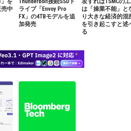
13」を
Thunderbolt接続SSDド
攻すればTSMCの
販売中
ライブ「Envoy Pro
は「操業不能」と
）
FX」の4TBモデルを追
り大きな経済的混
加発売
を引き起こすと述
る